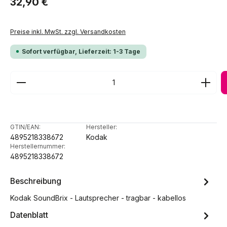
32,90 €
Preise inkl. MwSt. zzgl. Versandkosten
Sofort verfügbar, Lieferzeit: 1-3 Tage
Produkt Anzahl: Gib den gewünschten Wert ein ode
GTIN/EAN:
Hersteller:
4895218338672
Kodak
Herstellernummer:
4895218338672
Beschreibung
Kodak SoundBrix - Lautsprecher - tragbar - kabellos
Datenblatt