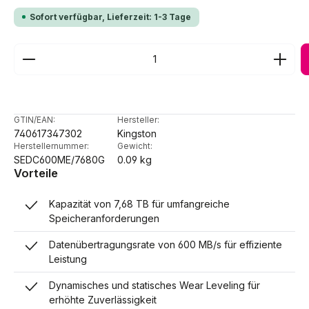
Sofort verfügbar, Lieferzeit: 1-3 Tage
Produkt Anzahl: Gib den gewünschten Wert ein ode
GTIN/EAN:
Hersteller:
740617347302
Kingston
Herstellernummer:
Gewicht:
SEDC600ME/7680G
0.09 kg
Vorteile
Kapazität von 7,68 TB für umfangreiche
Speicheranforderungen
Datenübertragungsrate von 600 MB/s für effiziente
Leistung
Dynamisches und statisches Wear Leveling für
erhöhte Zuverlässigkeit