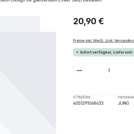
Regulärer Preis:
20,90 €
Preise inkl. MwSt. zzgl. Versandko
Sofort verfügbar, Lieferzeit:
Produkt Anzahl: G
GTIN/EAN:
Herstelle
4051291068633
JUNG