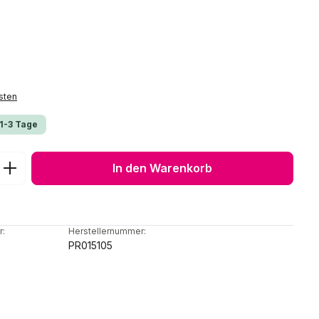
sten
 1-3 Tage
ib den gewünschten Wert ein oder benu
In den Warenkorb
r:
Herstellernummer:
PR015105