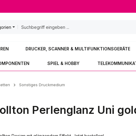
gorien
OREN
DRUCKER, SCANNER & MULTIFUNKTIONSGERÄTE
KOMPONENTEN
SPIEL & HOBBY
TELEKOMMUNIKA
ketten
Sonstiges Druckmedium
llton Perlenglanz Uni gol
ton Design mit glänzendem Effekt. Jetzt bestellen!