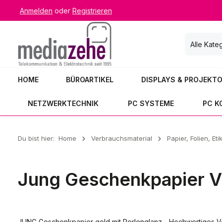
Anmelden
oder
Registrieren
 Hauptinhalt springen
Zur Suche springen
Zur Hauptnavigation springen
Alle Kate
HOME
BÜROARTIKEL
DISPLAYS & PROJEKT
NETZWERKTECHNIK
PC SYSTEME
PC 
Du bist hier:
Home
Verbrauchsmaterial
Papier, Folien, Eti
Jung Geschenkpapier Vo
JUNG Geschenkpapier gold mit Perlenglanz - Hochwertiges Voll