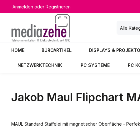
Anmelden
oder
Registrieren
 Hauptinhalt springen
Zur Suche springen
Zur Hauptnavigation springen
Alle Kate
HOME
BÜROARTIKEL
DISPLAYS & PROJEKT
NETZWERKTECHNIK
PC SYSTEME
PC 
Jakob Maul Flipchart M
MAUL Standard Staffelei mit magnetischer Oberfläche - Perfekt 