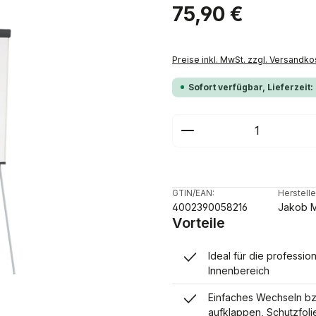
Regulärer Preis:
75,90 €
Preise inkl. MwSt. zzgl. Versandko
Sofort verfügbar, Lieferzeit:
Produkt Anzahl: G
GTIN/EAN:
Herstelle
4002390058216
Jakob 
Vorteile
Ideal für die professio
Innenbereich
Einfaches Wechseln bz
aufklappen, Schutzfoli