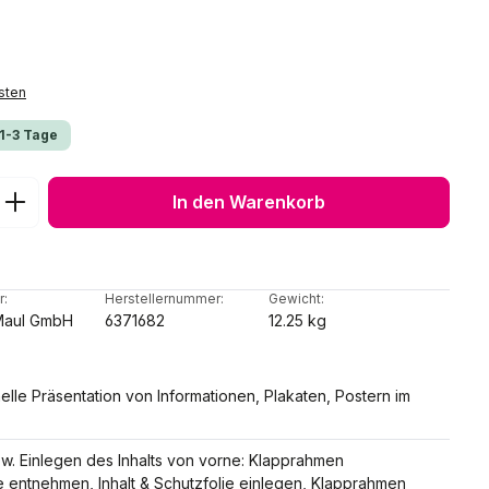
sten
 1-3 Tage
ib den gewünschten Wert ein oder benu
In den Warenkorb
r:
Herstellernummer:
Gewicht:
Maul GmbH
6371682
12.25 kg
nelle Präsentation von Informationen, Plakaten, Postern im
w. Einlegen des Inhalts von vorne: Klapprahmen
e entnehmen, Inhalt & Schutzfolie einlegen, Klapprahmen