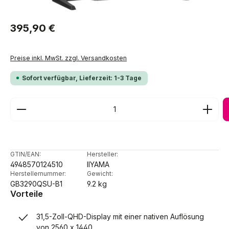
Regulärer Preis:
395,90 €
Preise inkl. MwSt. zzgl. Versandkosten
Sofort verfügbar, Lieferzeit: 1-3 Tage
Produkt Anzahl: Gib den gewünschten Wert ein ode
GTIN/EAN:
Hersteller:
4948570124510
IIYAMA
Herstellernummer:
Gewicht:
GB3290QSU-B1
9.2 kg
Vorteile
31,5-Zoll-QHD-Display mit einer nativen Auflösung
von 2560 x 1440