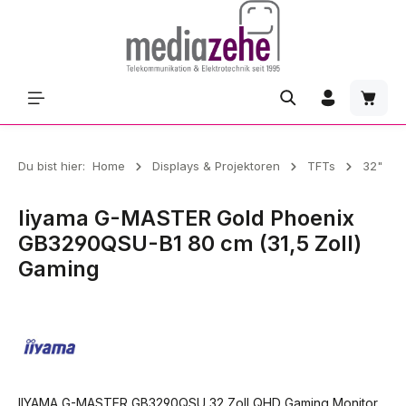
Zum Hauptinhalt springen
Waren
Du bist hier:
Home
Displays & Projektoren
TFTs
32"
Iiyama G-MASTER Gold Phoenix
GB3290QSU-B1 80 cm (31,5 Zoll)
Gaming
IIYAMA G-MASTER GB3290QSU 32 Zoll QHD Gaming Monitor