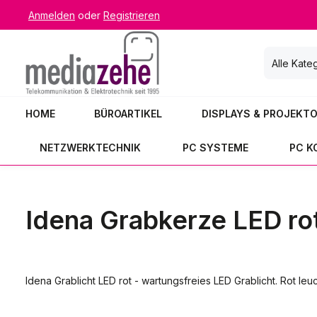
Anmelden
oder
Registrieren
 Hauptinhalt springen
Zur Suche springen
Zur Hauptnavigation springen
Alle Kate
HOME
BÜROARTIKEL
DISPLAYS & PROJEKT
NETZWERKTECHNIK
PC SYSTEME
PC 
Idena Grabkerze LED ro
Idena Grablicht LED rot - wartungsfreies LED Grablicht. Rot leu