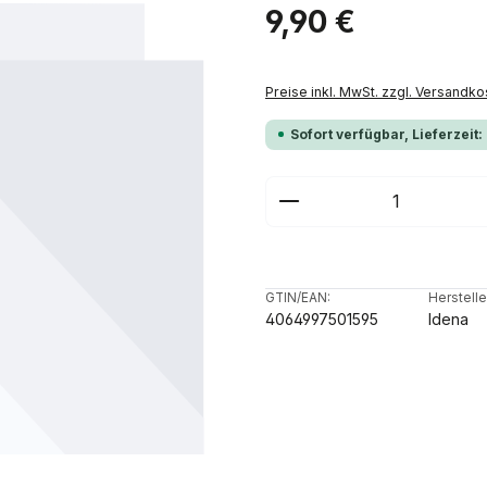
Regulärer Preis:
9,90 €
Preise inkl. MwSt. zzgl. Versandko
Sofort verfügbar, Lieferzeit:
Produkt Anzahl: G
GTIN/EAN:
Herstelle
4064997501595
Idena