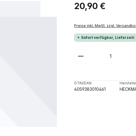
Regulärer Preis:
20,90 €
Preise inkl. MwSt. zzgl. Versandko
Sofort verfügbar, Lieferzeit:
Produkt Anzahl: G
GTIN/EAN:
Herstelle
4059383010461
HECKM