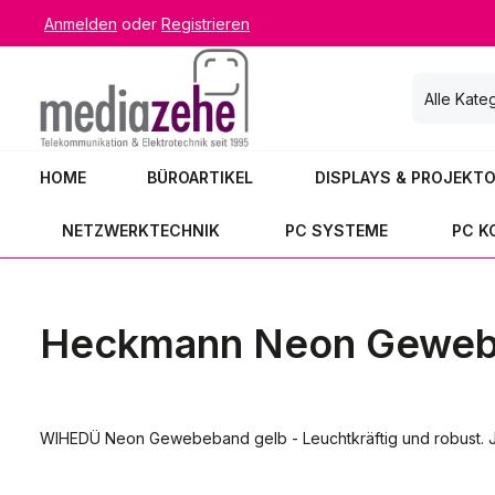
Anmelden
oder
Registrieren
 Hauptinhalt springen
Zur Suche springen
Zur Hauptnavigation springen
Alle Kate
HOME
BÜROARTIKEL
DISPLAYS & PROJEKT
NETZWERKTECHNIK
PC SYSTEME
PC 
Heckmann Neon Geweb
WIHEDÜ Neon Gewebeband gelb - Leuchtkräftig und robust. Je