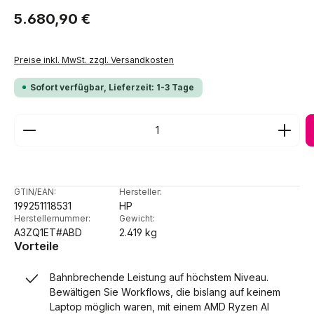
Regulärer Preis:
5.680,90 €
Preise inkl. MwSt. zzgl. Versandkosten
Sofort verfügbar, Lieferzeit: 1-3 Tage
Produkt Anzahl: Gib den gewünschten Wert ein ode
GTIN/EAN:
Hersteller:
199251118531
HP
Herstellernummer:
Gewicht:
A3ZQ1ET#ABD
2.419 kg
Vorteile
Bahnbrechende Leistung auf höchstem Niveau.
Bewältigen Sie Workflows, die bislang auf keinem
Laptop möglich waren, mit einem AMD Ryzen AI