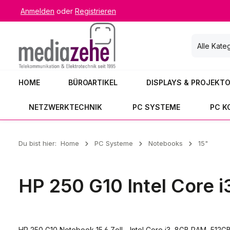
Anmelden
oder
Registrieren
 Hauptinhalt springen
Zur Suche springen
Zur Hauptnavigation springen
Alle Kate
HOME
BÜROARTIKEL
DISPLAYS & PROJEKT
NETZWERKTECHNIK
PC SYSTEME
PC 
Du bist hier:
Home
PC Systeme
Notebooks
15"
HP 250 G10 Intel Core 
HP 250 G10 Notebook 15.6 Zoll - Intel Core i3, 8GB RAM, 512G