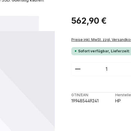
Regulärer Preis:
562,90 €
Preise inkl. MwSt. zzgl. Versandko
Sofort verfügbar, Lieferzeit:
Produkt Anzahl: G
GTIN/EAN:
Herstelle
199485449241
HP