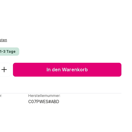
sten
 1-3 Tage
ib den gewünschten Wert ein oder benu
In den Warenkorb
r:
Herstellernummer:
C07PWES#ABD