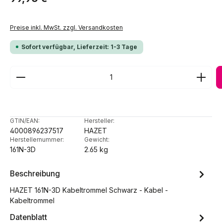
Preise inkl. MwSt. zzgl. Versandkosten
Sofort verfügbar, Lieferzeit: 1-3 Tage
Produkt Anzahl: Gib den gewünschten Wert ein ode
GTIN/EAN:
Hersteller:
4000896237517
HAZET
Herstellernummer:
Gewicht:
161N-3D
2.65 kg
Beschreibung
HAZET 161N-3D Kabeltrommel Schwarz - Kabel -
Kabeltrommel
Datenblatt