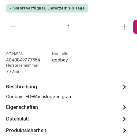
Sofort verfügbar, Lieferzeit: 1-3 Tage
Produkt Anzahl: Gib den gewünschten Wert ein ode
GTIN/EAN:
Hersteller:
4040849777554
goobay
Herstellernummer:
77755
Beschreibung
Goobay LED-Wachskerzen grau
Eigenschaften
Datenblatt
Produktsicherheit