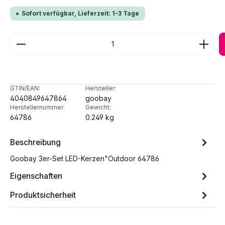
Sofort verfügbar, Lieferzeit: 1-3 Tage
Produkt Anzahl: Gib den gewünschten Wert ein ode
GTIN/EAN:
Hersteller:
4040849647864
goobay
Herstellernummer:
Gewicht:
64786
0.249 kg
Beschreibung
Goobay 3er-Set LED-Kerzen"Outdoor 64786
Eigenschaften
Produktsicherheit