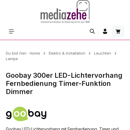
Zum Hauptinhalt springen
Waren
Du bist hier:
Home
Elektro & Installation
Leuchten
Lampe
Goobay 300er LED-Lichtervorhang
Fernbedienung Timer‑Funktion
Dimmer
Goobay LED-Lichtervorhang mit Fernbedienung, Timer und