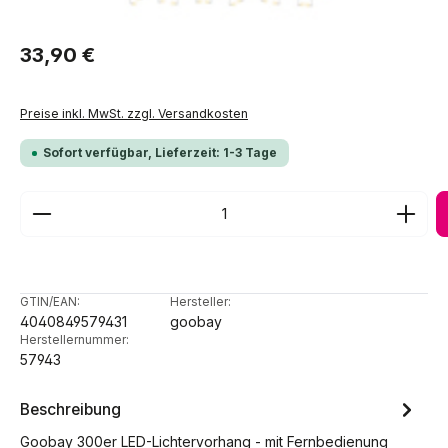
Regulärer Preis:
33,90 €
Preise inkl. MwSt. zzgl. Versandkosten
Sofort verfügbar, Lieferzeit: 1-3 Tage
Produkt Anzahl: Gib den gewünschten Wert ein ode
GTIN/EAN:
Hersteller:
4040849579431
goobay
Herstellernummer:
57943
Beschreibung
Goobay 300er LED-Lichtervorhang - mit Fernbedienung