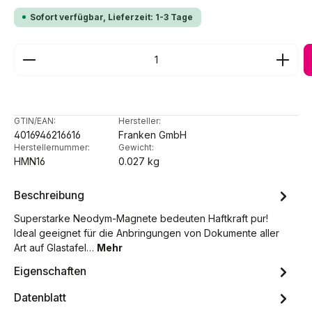
Sofort verfügbar, Lieferzeit: 1-3 Tage
Produkt Anzahl: Gib den gewünschten Wert ein ode
GTIN/EAN:
Hersteller:
4016946216616
Franken GmbH
Herstellernummer:
Gewicht:
HMN16
0.027 kg
Beschreibung
Superstarke Neodym-Magnete bedeuten Haftkraft pur!
Ideal geeignet für die Anbringungen von Dokumente aller
Art auf Glastafel…
Mehr
Eigenschaften
Datenblatt