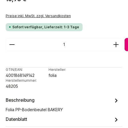
Preise inkl. MwSt. zzgl. Versandkosten
Sofort verfügbar, Lieferzeit: 1-3 Tage
Produkt Anzahl: Gib den gewünschten Wert ein ode
GTIN/EAN:
Hersteller:
4001868149142
folia
Herstellernummer:
48205
Beschreibung
Folia PP-Bodenbeutel BAKERY
Datenblatt