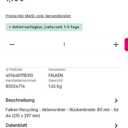
Preise inkl. MwSt. zzgl. Versandkosten
Sofort verfügbar, Lieferzeit: 1-3 Tage
Produkt Anzahl: Gib den gewünschten Wert ein ode
GTIN/EAN:
Hersteller:
4014481118310
FALKEN
Herstellernummer:
Gewicht:
80024714
1.45 kg
Beschreibung
Falken Recycling - Aktenordner - Rückenbreite: 80 mm - für
A4 (210 x 297 mm)
Datenblatt