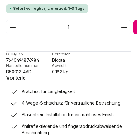
Sofort verfügbar, Lieferzeit: 1-3 Tage
Produkt Anzahl: Gib den gewünschten Wert ein ode
GTIN/EAN:
Hersteller:
7640494876984
Dicota
Herstellernummer:
Gewicht:
D50012-4AD
0.182 kg
Vorteile
Kratzfest für Langlebigkeit
4-Wege-Sichtschutz für vertrauliche Betrachtung
Blasenfreie Installation für ein nahtloses Finish
Antireflektierende und fingerabdruckabweisende
Beschichtung