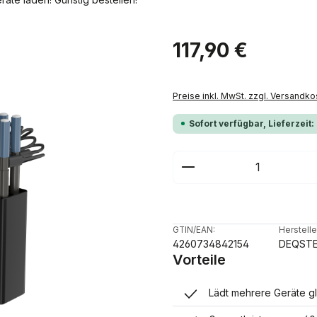
Regulärer Preis:
117,90 €
Preise inkl. MwSt. zzgl. Versandko
Sofort verfügbar, Lieferzeit:
Produkt Anzahl: G
GTIN/EAN:
Herstelle
4260734842154
DEQST
Vorteile
Lädt mehrere Geräte gl