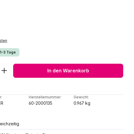
sten
 1-3 Tage
ib den gewünschten Wert ein oder benu
In den Warenkorb
r:
Herstellernummer:
Gewicht:
ER
60-2000135
0.967 kg
eichzeitig