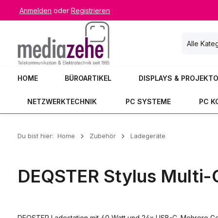
Anmelden
oder
Registrieren
 Hauptinhalt springen
Zur Suche springen
Zur Hauptnavigation springen
Alle Kate
HOME
BÜROARTIKEL
DISPLAYS & PROJEKT
NETZWERKTECHNIK
PC SYSTEME
PC 
Du bist hier:
Home
Zubehör
Ladegeräte
DEQSTER Stylus Multi-
DEQSTER Ladestation mit 40 Watt und 24x USB-C. Mehrere Gerä