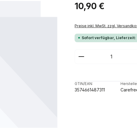
Regulärer Preis:
10,90 €
Preise inkl. MwSt. zzgl. Versandko
Sofort verfügbar, Lieferzeit:
Produkt Anzahl: G
GTIN/EAN:
Herstelle
3574661487311
Carefre