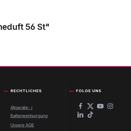
heduft 56 St"
RECHTLICHES
FOLGE UNS
Altgeräte- /
Batterieentsorgung
Unsere AGB