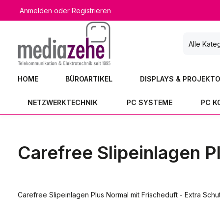
Anmelden
oder
Registrieren
 Hauptinhalt springen
Zur Suche springen
Zur Hauptnavigation springen
Alle Kate
HOME
BÜROARTIKEL
DISPLAYS & PROJEKT
NETZWERKTECHNIK
PC SYSTEME
PC 
Carefree Slipeinlagen P
Carefree Slipeinlagen Plus Normal mit Frischeduft - Extra Schut