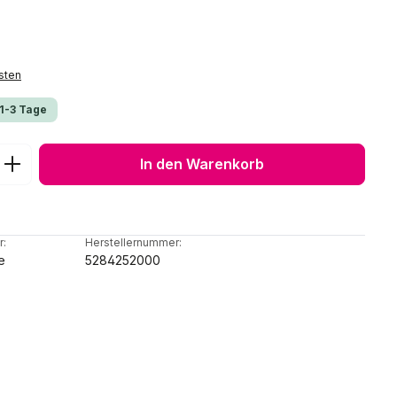
sten
 1-3 Tage
ib den gewünschten Wert ein oder benu
In den Warenkorb
r:
Herstellernummer:
e
5284252000