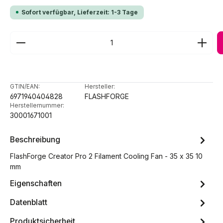
Sofort verfügbar, Lieferzeit: 1-3 Tage
Produkt Anzahl: Gib den gewünschten Wert ein ode
GTIN/EAN:
Hersteller:
6971940404828
FLASHFORGE
Herstellernummer:
30001671001
Beschreibung
FlashForge Creator Pro 2 Filament Cooling Fan - 35 x 35 10
mm
Eigenschaften
Datenblatt
Produktsicherheit