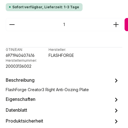
Sofort verfügbar, Lieferzeit: 1-3 Tage
Produkt Anzahl: Gib den gewünschten Wert ein ode
GTIN/EAN:
Hersteller:
6971940407416
FLASHFORGE
Herstellernummer:
20003136002
Beschreibung
FlashForge Creator3 Right Anti-Oozing Plate
Eigenschaften
Datenblatt
Produktsicherheit