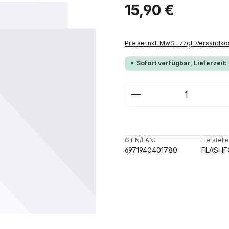
Regulärer Preis:
15,90 €
Preise inkl. MwSt. zzgl. Versandko
Sofort verfügbar, Lieferzeit:
Produkt Anzahl: G
GTIN/EAN:
Herstelle
6971940401780
FLASHF