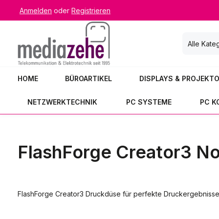
Anmelden
oder
Registrieren
 Hauptinhalt springen
Zur Suche springen
Zur Hauptnavigation springen
Alle Kate
HOME
BÜROARTIKEL
DISPLAYS & PROJEKT
NETZWERKTECHNIK
PC SYSTEME
PC 
FlashForge Creator3 No
FlashForge Creator3 Druckdüse für perfekte Druckergebnisse. 