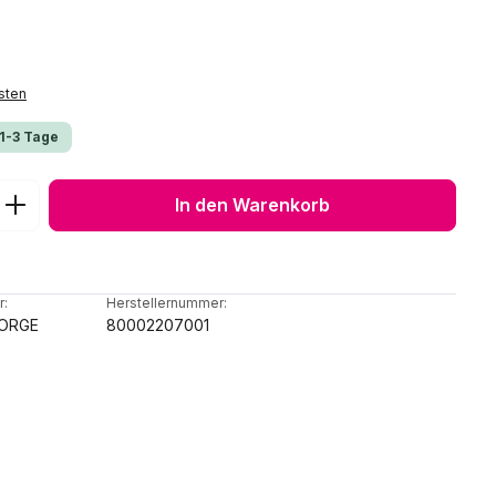
sten
 1-3 Tage
ib den gewünschten Wert ein oder benu
In den Warenkorb
r:
Herstellernummer:
ORGE
80002207001