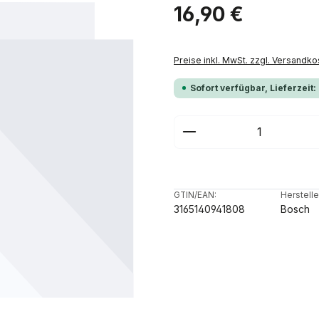
Regulärer Preis:
16,90 €
Preise inkl. MwSt. zzgl. Versandko
Sofort verfügbar, Lieferzeit:
Produkt Anzahl: G
GTIN/EAN:
Herstelle
3165140941808
Bosch