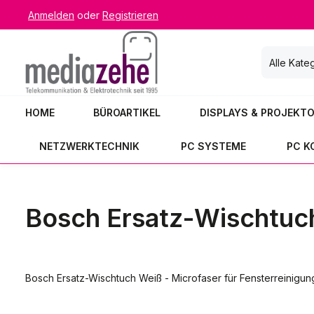
Anmelden
oder
Registrieren
 Hauptinhalt springen
Zur Suche springen
Zur Hauptnavigation springen
Alle Kate
HOME
BÜROARTIKEL
DISPLAYS & PROJEKT
NETZWERKTECHNIK
PC SYSTEME
PC 
Bosch Ersatz‑Wischtuc
Bosch Ersatz-Wischtuch Weiß - Microfaser für Fensterreinigung