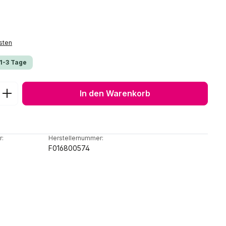
sten
 1-3 Tage
ib den gewünschten Wert ein oder benu
In den Warenkorb
r:
Herstellernummer:
F016800574