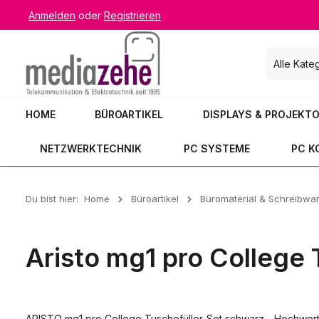
Anmelden
oder
Registrieren
 Hauptinhalt springen
Zur Suche springen
Zur Hauptnavigation springen
Alle Kate
HOME
BÜROARTIKEL
DISPLAYS & PROJEKT
NETZWERKTECHNIK
PC SYSTEME
PC 
Du bist hier:
Home
Büroartikel
Büromaterial & Schreibwa
Aristo mg1 pro College
ARISTO mg1 pro College Tuschefüller-Set schwarz - Hochwertig