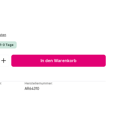
sten
 1-3 Tage
ib den gewünschten Wert ein oder benu
In den Warenkorb
r:
Herstellernummer:
AR64310