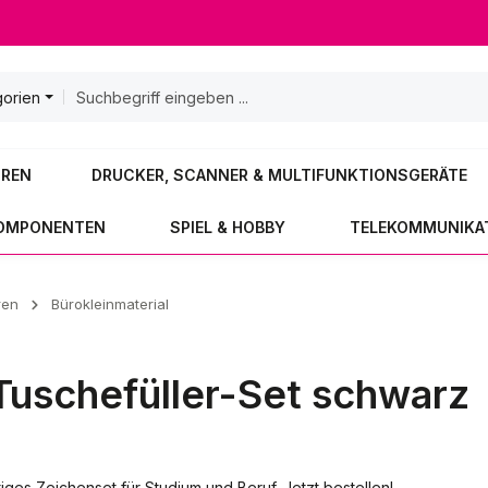
gorien
OREN
DRUCKER, SCANNER & MULTIFUNKTIONSGERÄTE
KOMPONENTEN
SPIEL & HOBBY
TELEKOMMUNIKA
ren
Bürokleinmaterial
 Tuschefüller-Set schwarz
es Zeichenset für Studium und Beruf. Jetzt bestellen!