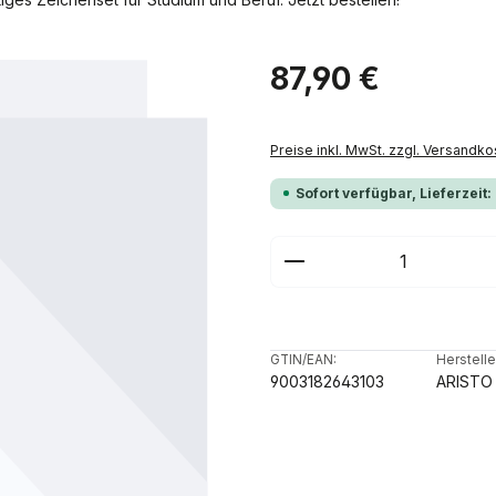
Regulärer Preis:
87,90 €
Preise inkl. MwSt. zzgl. Versandko
Sofort verfügbar, Lieferzeit:
Produkt Anzahl: G
GTIN/EAN:
Herstelle
9003182643103
ARISTO