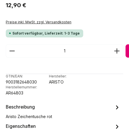
Regulärer Preis:
12,90 €
Preise inkl. MwSt. zzgl. Versandkosten
Sofort verfügbar, Lieferzeit: 1-3 Tage
Produkt Anzahl: Gib den gewünschten Wert ein ode
GTIN/EAN:
Hersteller:
9003182648030
ARISTO
Herstellernummer:
AR64803
Beschreibung
Aristo Zeichentusche rot
Eigenschaften