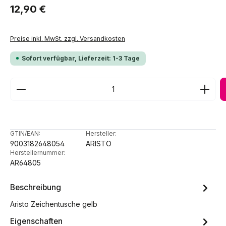
Regulärer Preis:
12,90 €
Preise inkl. MwSt. zzgl. Versandkosten
Sofort verfügbar, Lieferzeit: 1-3 Tage
Produkt Anzahl: Gib den gewünschten Wert ein ode
GTIN/EAN:
Hersteller:
9003182648054
ARISTO
Herstellernummer:
AR64805
Beschreibung
Aristo Zeichentusche gelb
Eigenschaften