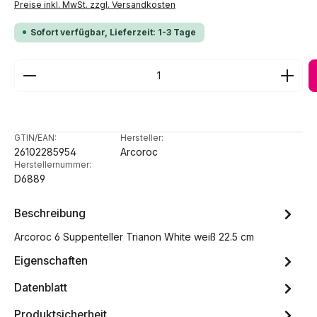
Preise inkl. MwSt. zzgl. Versandkosten
Sofort verfügbar, Lieferzeit: 1-3 Tage
Produkt Anzahl: Gib den gewünschten Wert ein ode
GTIN/EAN:
Hersteller:
26102285954
Arcoroc
Herstellernummer:
D6889
Beschreibung
Arcoroc 6 Suppenteller Trianon White weiß 22.5 cm
Eigenschaften
Datenblatt
Produktsicherheit