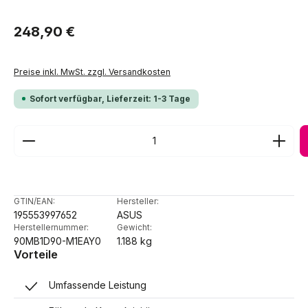
Regulärer Preis:
248,90 €
Preise inkl. MwSt. zzgl. Versandkosten
Sofort verfügbar, Lieferzeit: 1-3 Tage
Produkt Anzahl: Gib den gewünschten Wert ein ode
GTIN/EAN:
Hersteller:
195553997652
ASUS
Herstellernummer:
Gewicht:
90MB1D90-M1EAY0
1.188 kg
Vorteile
Umfassende Leistung