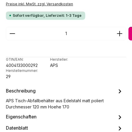
Preise inkl. MwSt. zzgl. Versandkosten
Sofort verfügbar, Lieferzeit: 1-3 Tage
Produkt Anzahl: Gib den gewünschten Wert ein ode
GTIN/EAN:
Hersteller:
4004133000292
APS
Herstellernummer:
29
Beschreibung
APS Tisch-Abfallbehälter aus Edelstahl matt poliert
Durchmesser 120 mm Hoehe 170
Eigenschaften
Datenblatt