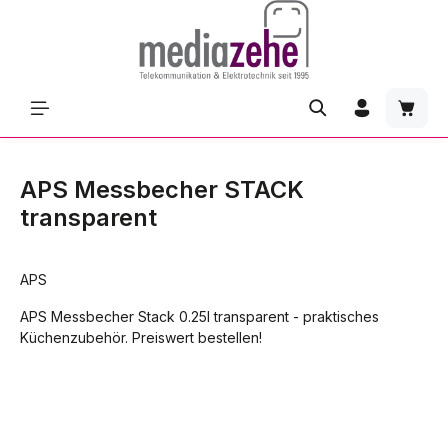
Zum Hauptinhalt springen
Waren
APS Messbecher STACK
transparent
APS
APS Messbecher Stack 0.25l transparent - praktisches
Küchenzubehör. Preiswert bestellen!
Bildergalerie überspringen