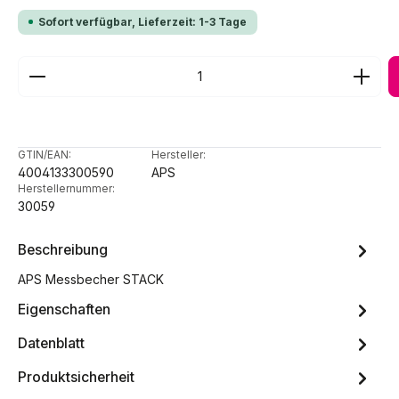
Sofort verfügbar, Lieferzeit: 1-3 Tage
Produkt Anzahl: Gib den gewünschten Wert ein ode
GTIN/EAN:
Hersteller:
4004133300590
APS
Herstellernummer:
30059
Beschreibung
APS Messbecher STACK
Eigenschaften
Datenblatt
Produktsicherheit