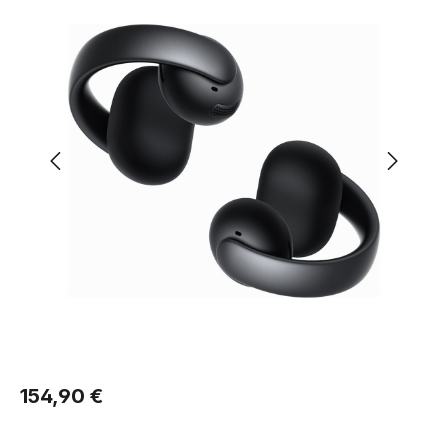
Regulärer Preis:
154,90 €