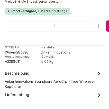
Preise inkl. MwSt. zzgl. Versandkosten
Sofort verfügbar, Lieferzeit: 1-3 Tage
Produkt Anzahl: Gib den gewünschten Wert ein ode
GTIN/EAN:
Hersteller:
194644286330
Anker Innovations
Herstellernummer:
Gewicht:
A3388G11
0.06 kg
Beschreibung
Anker Innovations Soundcore AeroClip - True Wireless-
Kopfhörer
Lieferumfang