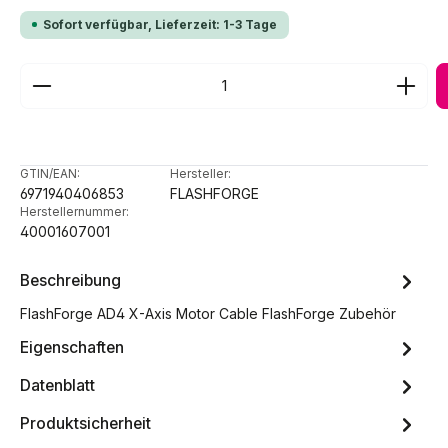
Sofort verfügbar, Lieferzeit: 1-3 Tage
Produkt Anzahl: Gib den gewünschten Wert ein ode
GTIN/EAN:
Hersteller:
6971940406853
FLASHFORGE
Herstellernummer:
40001607001
Beschreibung
FlashForge AD4 X-Axis Motor Cable FlashForge Zubehör
Eigenschaften
Datenblatt
Produktsicherheit