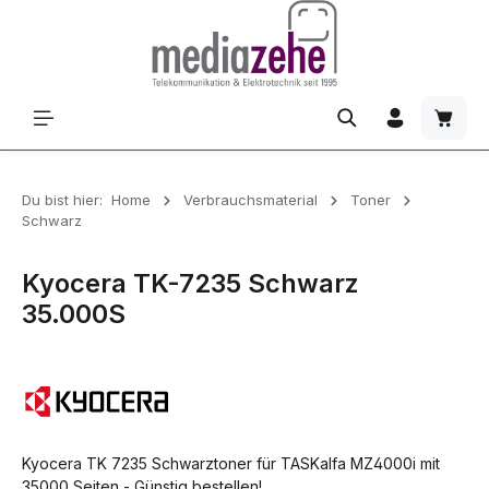
Zum Hauptinhalt springen
Waren
Du bist hier:
Home
Verbrauchsmaterial
Toner
Schwarz
Kyocera TK-7235 Schwarz
35.000S
Kyocera TK 7235 Schwarztoner für TASKalfa MZ4000i mit
35000 Seiten - Günstig bestellen!