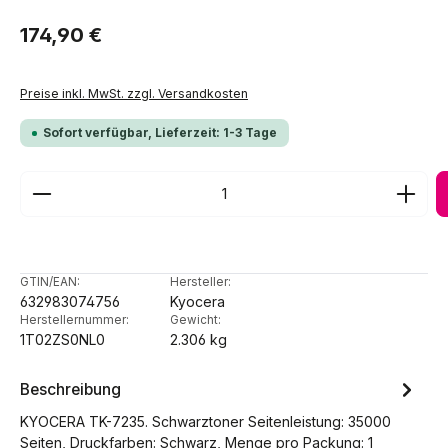
Regulärer Preis:
174,90 €
Preise inkl. MwSt. zzgl. Versandkosten
Sofort verfügbar, Lieferzeit: 1-3 Tage
Produkt Anzahl: Gib den gewünschten Wert ein ode
GTIN/EAN:
Hersteller:
632983074756
Kyocera
Herstellernummer:
Gewicht:
1T02ZS0NL0
2.306 kg
Beschreibung
KYOCERA TK-7235. Schwarztoner Seitenleistung: 35000
Seiten, Druckfarben: Schwarz, Menge pro Packung: 1