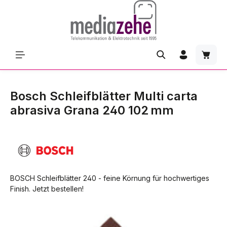
Zum Hauptinhalt springen
Waren
Bosch Schleifblätter Multi carta
abrasiva Grana 240 102 mm
BOSCH Schleifblätter 240 - feine Körnung für hochwertiges
Finish. Jetzt bestellen!
Bildergalerie überspringen