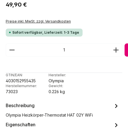
Regulärer Preis:
49,90 €
Preise inkl. MwSt. zzgl. Versandkosten
Sofort verfügbar, Lieferzeit: 1-3 Tage
Produkt Anzahl: Gib den gewünschten Wert ein ode
GTIN/EAN:
Hersteller:
4030152955435
Olympia
Herstellernummer:
Gewicht:
73023
0.226 kg
Beschreibung
Olympia Heizkörper-Thermostat HAT 02Y WiFi
Eigenschaften