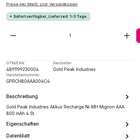
Preise inkl. MwSt. zzgl. Versandkosten
Sofort verfügbar, Lieferzeit: 1-3 Tage
Produkt Anzahl: Gib den gewünschten Wert ein ode
GTIN/EAN:
Hersteller:
4891199230004
Gold Peak Industries
Herstellernummer:
GPRCH80AAA004C4
Beschreibung
Gold Peak Industries Akkus Recharge Ni-MH Mignon AAA
800 mAh 4 St.
Eigenschaften
Datenblatt