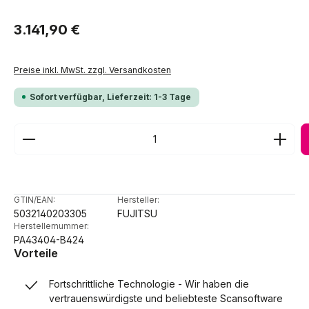
Regulärer Preis:
3.141,90 €
Preise inkl. MwSt. zzgl. Versandkosten
Sofort verfügbar, Lieferzeit: 1-3 Tage
Produkt Anzahl: Gib den gewünschten Wert ein ode
GTIN/EAN:
Hersteller:
5032140203305
FUJITSU
Herstellernummer:
PA43404-B424
Vorteile
Fortschrittliche Technologie - Wir haben die
vertrauenswürdigste und beliebteste Scansoftware