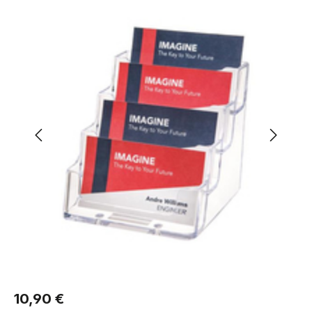
Bildergalerie überspringen
Regulärer Preis:
10,90 €