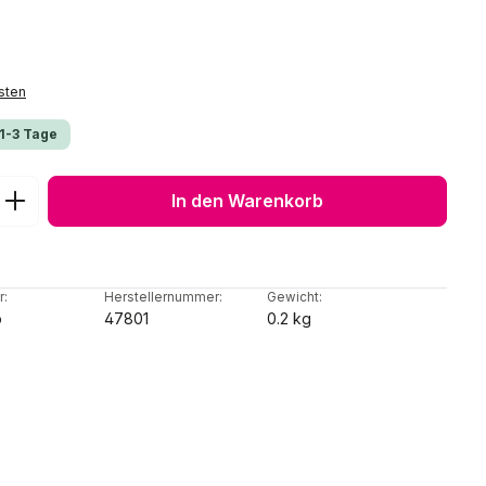
sten
 1-3 Tage
ib den gewünschten Wert ein oder benu
In den Warenkorb
r:
Herstellernummer:
Gewicht:
o
47801
0.2 kg