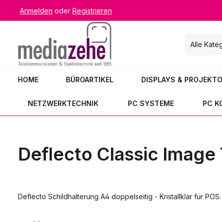
Anmelden
oder
Registrieren
 Hauptinhalt springen
Zur Suche springen
Zur Hauptnavigation springen
Alle Kate
HOME
BÜROARTIKEL
DISPLAYS & PROJEKT
NETZWERKTECHNIK
PC SYSTEME
PC 
Deflecto Classic Image 
Deflecto Schildhalterung A4 doppelseitig - Kristallklar für POS