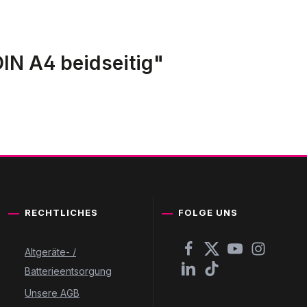
DIN A4 beidseitig"
RECHTLICHES
FOLGE UNS
Altgeräte- /
Batterieentsorgung
Unsere AGB