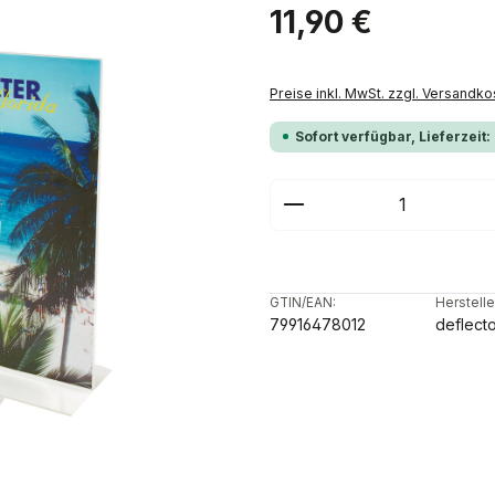
Regulärer Preis:
11,90 €
Preise inkl. MwSt. zzgl. Versandko
Sofort verfügbar, Lieferzeit:
Produkt Anzahl: G
GTIN/EAN:
Herstelle
79916478012
deflect