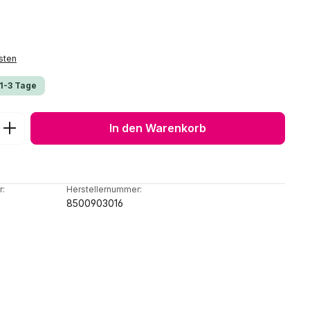
sten
 1-3 Tage
ib den gewünschten Wert ein oder benu
In den Warenkorb
r:
Herstellernummer:
8500903016