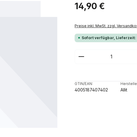
Regulärer Preis:
14,90 €
Preise inkl. MwSt. zzgl. Versandko
Sofort verfügbar, Lieferzeit:
Produkt Anzahl: G
GTIN/EAN:
Herstelle
4005187407402
Allit