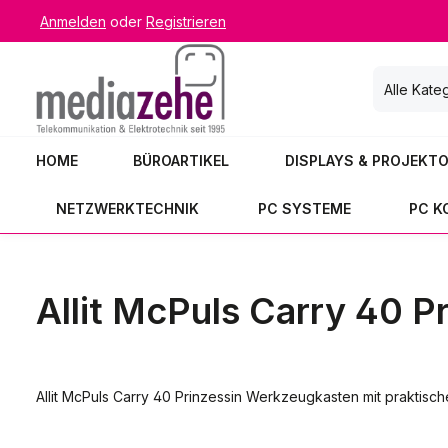
Anmelden
oder
Registrieren
 Hauptinhalt springen
Zur Suche springen
Zur Hauptnavigation springen
Alle Kate
HOME
BÜROARTIKEL
DISPLAYS & PROJEKT
NETZWERKTECHNIK
PC SYSTEME
PC 
Allit McPuls Carry 40 
Allit McPuls Carry 40 Prinzessin Werkzeugkasten mit praktisch