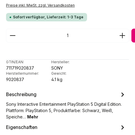
Preise inkl. MwSt. zzgl. Versandkosten
Sofort verfügbar, Lieferzeit: 1-3 Tage
Produkt Anzahl: Gib den gewünschten Wert ein ode
GTIN/EAN:
Hersteller:
711719020837
SONY
Herstellernummer:
Gewicht:
9020837
4.1 kg
Beschreibung
Sony Interactive Entertainment PlayStation 5 Digital Edition.
Plattform: PlayStation 5, Produktfarbe: Schwarz, Weiß,
Speiche…
Mehr
Eigenschaften