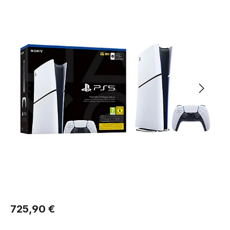
Regulärer Preis:
725,90 €